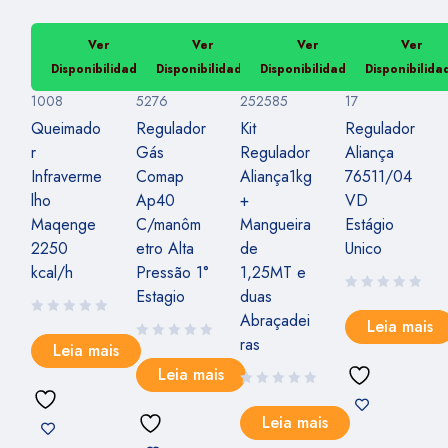
Ver
Ver
Ver
Ver
Disponibilidade
Disponibilidade
Disponibilidade
Disponibilida
1008
5276
252585
17
Queimado
Regulador
Kit
Regulador
r
Gás
Regulador
Aliança
Infraverme
Comap
Aliança1kg
76511/04
lho
Ap40
+
VD
Maqenge
C/manôm
Mangueira
Estágio
2250
etro Alta
de
Unico
kcal/h
Pressão 1°
1,25MT e
Estagio
duas
Abraçadei
Leia mais
ras
Leia mais
Leia mais
Leia mais