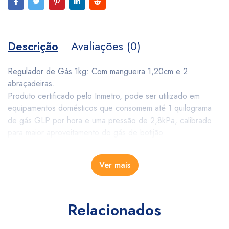
Descrição
Avaliações (0)
Regulador de Gás 1kg: Com mangueira 1,20cm e 2
abraçadeiras.
Produto certificado pelo Inmetro, pode ser utilizado em
equipamentos domésticos que consomem até 1 quilograma
de gás GLP por hora e uma pressão de 2,8kPa, calibrado
para maior aproveitamento do gás de botijão
Ver mais
Relacionados