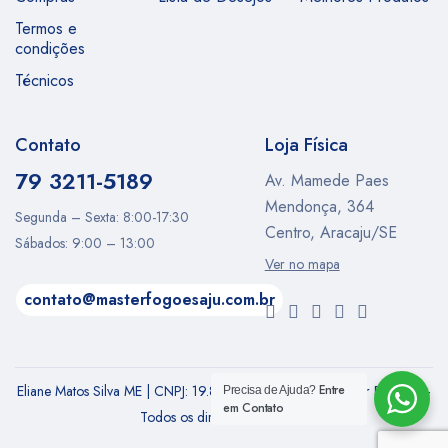
Termos e
condições
Técnicos
Contato
Loja Física
79 3211-5189
Av. Mamede Paes
Mendonça, 364
Segunda – Sexta: 8:00-17:30
Centro, Aracaju/SE
Sábados: 9:00 – 13:00
Ver no mapa
contato@masterfogoesaju.com.br
Eliane Matos Silva ME | CNPJ: 19.852.310/0001-62 | Master Fogões –
Entre
Precisa de Ajuda?
em Contato
Todos os direitos Reservados