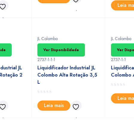
Leia ma
JL Colombo
JL Colombo
dade
Ver Disponibilidade
Ver Dispo
2737-1-1-1
2737-1-1
dustrial JL
Liquidificador Industrial JL
Liquidifica
Rotação 2
Colombo Alta Rotação 3,5
Colombo A
L
Leia ma
Leia mais