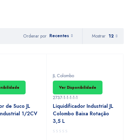
Recentes
Mostrar
12
Ordenar por
JL Colombo
nibilidade
Ver Disponibilidade
2737-1-1-1-1-1
r de Suco JL
Liquidificador Industrial JL
ndustrial 1/2CV
Colombo Baixa Rotação
3,5 L