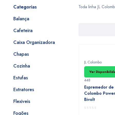
Categorias
Toda linha JL Colomb
Balança
Cafeteira
Caixa Organizadora
Chapas
JL Colombo
Cozinha
Ver Disponibili
Estufas
448
Espremedor de 
Extratores
Colombo Power
Bivolt
Flexiveis
Fogões