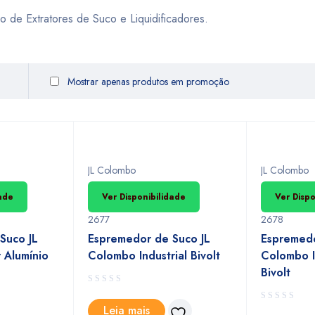
o de Extratores de Suco e Liquidificadores.
Mostrar apenas produtos em promoção
JL Colombo
JL Colombo
dade
Ver Disponibilidade
Ver Dispo
2677
2678
Suco JL
Espremedor de Suco JL
Espremedo
 Alumínio
Colombo Industrial Bivolt
Colombo I
Bivolt
Leia mais