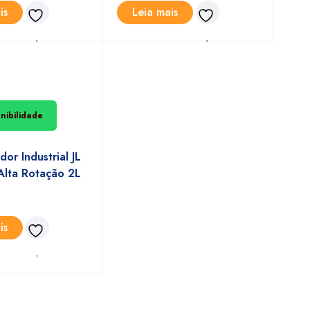
is
Leia mais
nibilidade
dor Industrial JL
lta Rotação 2L
is