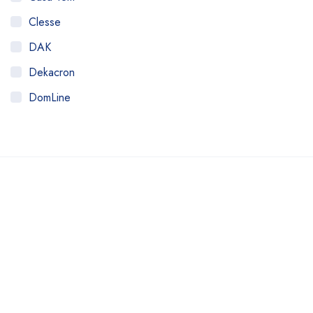
Clesse
DAK
Dekacron
DomLine
Famabras
Fugor
Fulgor
HAI
Imar
Itajobi
Jackwal
JL Colombo