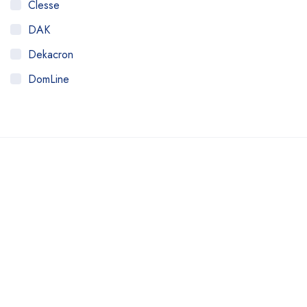
Clesse
DAK
Dekacron
DomLine
Famabras
Fugor
Fulgor
HAI
Imar
Itajobi
Jackwal
JL Colombo
LAO