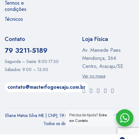
Termos e
condições
Técnicos
Contato
Loja Física
79 3211-5189
Av. Mamede Paes
Mendonça, 364
Segunda – Sexta: 8:00-17:30
Centro, Aracaju/SE
Sábados: 9:00 – 13:00
Ver no mapa
contato@masterfogoesaju.com.br
Eliane Matos Silva ME | CNPJ: 19.852.310/0001-62 | Master Fogões –
Entre
Precisa de Ajuda?
em Contato
Todos os direitos Reservados