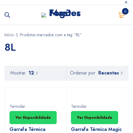
0
Início
Produtos marcados com a tag “8L”
8L
Recentes
Mostrar
12
Ordenar por
INDISPONIVEL
INDISPONIVEL
Termolar
Termolar
Ver Disponibilidade
Ver Disponibilidade
Garrafa Térmica
Garrafa Térmica Magic