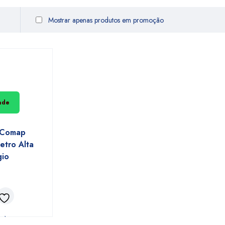
Mostrar apenas produtos em promoção
dade
 Comap
tro Alta
gio