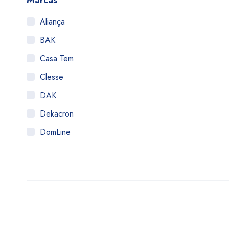
Marcas
Aliança
BAK
Casa Tem
Clesse
DAK
Dekacron
DomLine
Famabras
Fugor
Fulgor
HAI
Imar