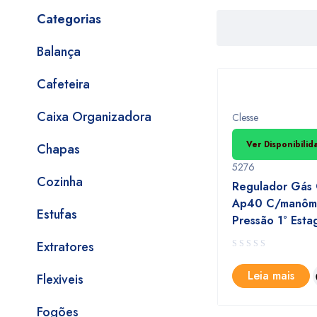
Categorias
Balança
Cafeteira
Caixa Organizadora
Clesse
Ver Disponibili
Chapas
5276
Cozinha
Regulador Gás
Ap40 C/manôme
Estufas
Pressão 1° Esta
Extratores
Leia mais
Flexiveis
Fogões