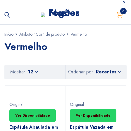
0
Início
Atributo "Cor" de produto
Vermelho
Vermelho
Recentes
Mostrar
12
Ordenar por
INDISPONIVEL
INDISPONIVEL
Original
Original
Ver Disponibilidade
Ver Disponibilidade
Espátula Abaulada em
Espátula Vazada em