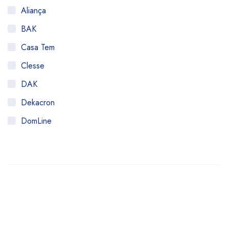
Aliança
BAK
Casa Tem
Clesse
DAK
Dekacron
DomLine
Famabras
Fugor
Fulgor
HAI
Imar